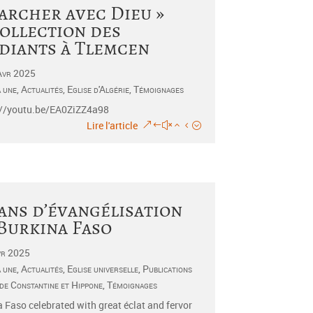
archer avec Dieu »
ollection des
diants à Tlemcen
Avr 2025
a une
,
Actualités
,
Eglise d'Algérie
,
Témoignages
//youtu.be/EA0ZiZZ4a98
Lire l'article
 ans d’évangélisation
Burkina Faso
vr 2025
a une
,
Actualités
,
Eglise universelle
,
Publications
 de Constantine et Hippone
,
Témoignages
 Faso celebrated with great éclat and fervor