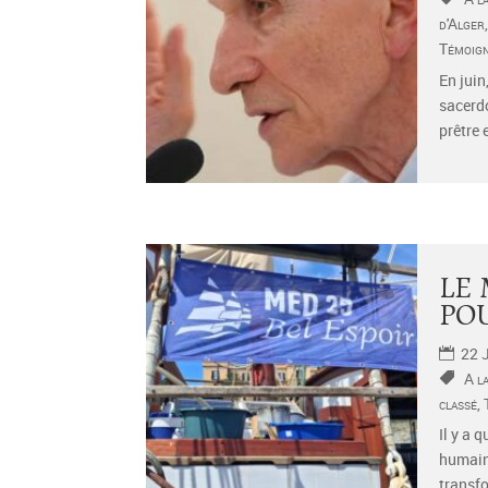
d'Alger
Témoig
En juin
sacerdo
prêtre e
LE 
PO
22 
A l
classé
,
Il y a 
humain
transfo