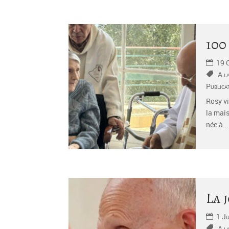
100
19 
A l
Publica
Rosy vi
la mais
née à...
La 
1 Ju
A l