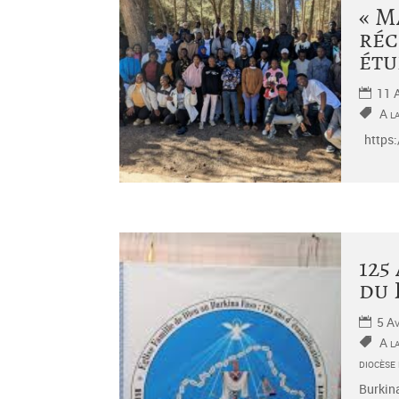
« M
réc
étu
11 
A l
https:
125
du 
5 A
A l
diocèse
Burkina