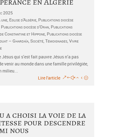
spérance en Algérie
éc 2025
a une
,
Eglise d'Algérie
,
Publications diocèse
,
Publications diocèse d'Oran
,
Publications
 de Constantine et Hippone
,
Publications diocèse
ouat – Ghardaïa
,
Société
,
Témoignages
,
Vivre
e
ésus qui s’est fait pauvre Jésus n’a pas
de venir au monde dans une famille privilégiée,
 milieu...
Lire l'article
u a choisi la voie de la
itesse pour descendre
mi nous