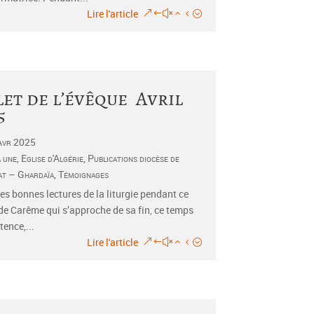
Lire l'article
let de l’évêque Avril
5
Avr 2025
a une
,
Eglise d'Algérie
,
Publications diocèse de
t – Ghardaïa
,
Témoignages
es bonnes lectures de la liturgie pendant ce
e Carême qui s’approche de sa fin, ce temps
tence,...
Lire l'article