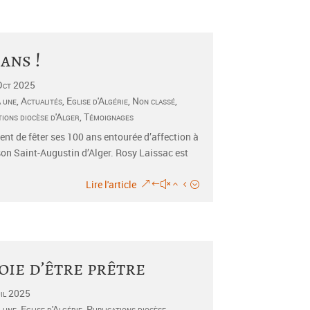
 ans !
Oct 2025
a une
,
Actualités
,
Eglise d'Algérie
,
Non classé
,
tions diocèse d'Alger
,
Témoignages
ent de fêter ses 100 ans entourée d’affection à
on Saint-Augustin d’Alger. Rosy Laissac est
Lire l'article
joie d’être prêtre
il 2025
a une
,
Eglise d'Algérie
,
Publications diocèse