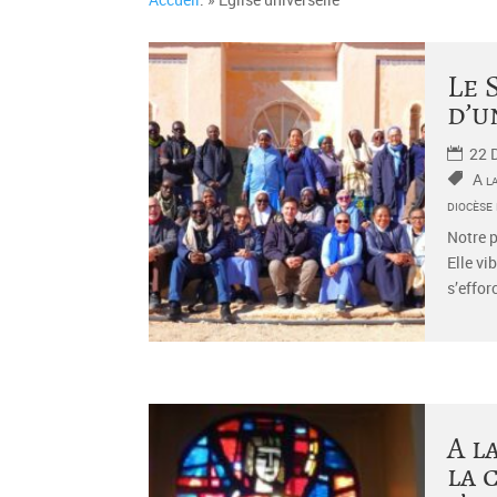
Le 
d’u
22 
A l
diocèse
Notre p
Elle vi
s’efforc
A l
la 