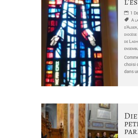
l’e
1 D
A l
d'Alger
diocèse
de Lagh
ensembl
Comme J
choisi 
dans un
Die
pet
par