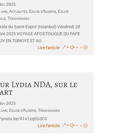
Nov 2025
a une
,
Actualités
,
Eglise d'Algérie
,
Eglise
elle
,
Témoignages
ale du Saint-Esprit (Istanbul) Vendredi 28
bre 2025 VOYAGE APOSTOLIQUE DU PAPE
IV EN TÜRKIYE ET AU...
Lire l'article
ur Lydia NDA, sur le
art
Nov 2025
a une
,
Eglise d'Algérie
,
Témoignages
//youtu.be/R1x1zq0GdC0
Lire l'article