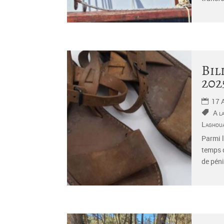
Bil
202
17 
A l
Laghoua
Parmi l
temps d
de péni