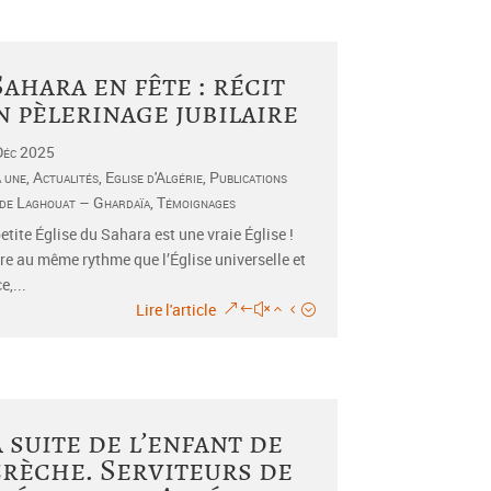
Sahara en fête : récit
n pèlerinage jubilaire
Déc 2025
a une
,
Actualités
,
Eglise d'Algérie
,
Publications
 de Laghouat – Ghardaïa
,
Témoignages
etite Église du Sahara est une vraie Église !
bre au même rythme que l’Église universelle et
e,...
Lire l'article
a suite de l’enfant de
crèche. Serviteurs de