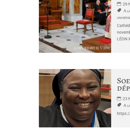
29 
A l
univers
Cathédr
novem
LÉON X
Soe
dép
23 
A l
https: