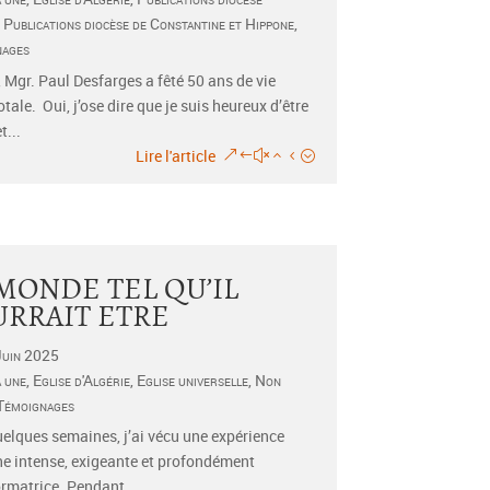
,
Publications diocèse de Constantine et Hippone
,
nages
, Mgr. Paul Desfarges a fêté 50 ans de vie
tale. Oui, j’ose dire que je suis heureux d’être
t...
Lire l'article
MONDE TEL QU’IL
URRAIT ETRE
Juin 2025
a une
,
Eglise d'Algérie
,
Eglise universelle
,
Non
Témoignages
quelques semaines, j’ai vécu une expérience
e intense, exigeante et profondément
rmatrice. Pendant...