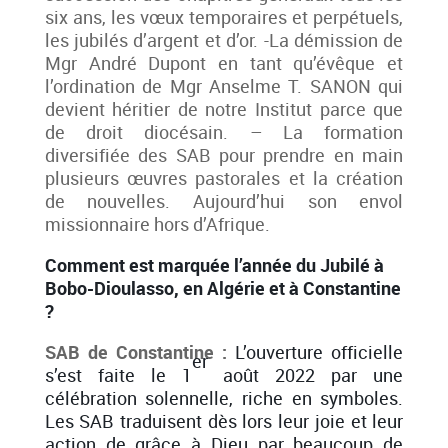
six ans, les vœux temporaires et perpétuels,
les jubilés d’argent et d’or. -La démission de
Mgr André Dupont en tant qu’évêque et
l’ordination de Mgr Anselme T. SANON qui
devient héritier de notre Institut parce que
de droit diocésain. – La formation
diversifiée des SAB pour prendre en main
plusieurs œuvres pastorales et la création
de nouvelles. Aujourd’hui son envol
missionnaire hors d’Afrique.
Comment est marquée l’année du Jubilé à
Bobo-Dioulasso, en Algérie et à Constantine
?
SAB de Constantine :
L’ouverture officielle
er
s’est faite le 1
août 2022 par une
célébration solennelle, riche en symboles.
Les SAB traduisent dès lors leur joie et leur
action de grâce à Dieu par beaucoup de