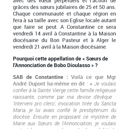
avec des vœux perpétuels et l’action de
grâces des sœ
urs jubilaires de 25 et 50 ans.
Chaque communauté et chaque région en
fera à sa taille avec son Eglise locale autant
que faire se peut. A Constantine ce sera
vendredi 14 avril à Constantine à la Maison
diocésaine du Bon Pasteur et à Alger le
vendredi 21 avril à la Maison diocésaine.
Pourquoi cette appellation de « Sœurs de
l’Annonciation de Bobo Dioulasso » ?
SAB de Constantine :
Voilà ce que Mgr
André Dupont lui-même en dit : «
Je voulais
co
nfier à la Sainte Vierge cette famille religieuse
naissante, comme par ma devise d’évêque :
‘Interveni pro clero’, invocation tirée du Sancta
Maria, je lui avais confié le presbyterium du
diocèse. Ensuite en proposant ce mystère de
Marie aux Sœurs de l’Annonciation, je voulais