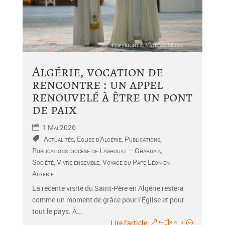
Algérie, vocation de
rencontre : un appel
renouvelé à être un pont
de paix
1 Mai 2026
Actualités
,
Eglise d'Algérie
,
Publications
,
Publications diocèse de Laghouat – Ghardaïa
,
Société
,
Vivre ensemble
,
Voyage du Pape Léon en
Algérie
La récente visite du Saint-Père en Algérie restera
comme un moment de grâce pour l’Église et pour
tout le pays. À...
Lire l'article