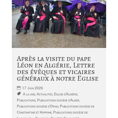
Après la visite du pape
Léon en Algérie, Lettre
des évêques et vicaires
généraux à notre Eglise
17 Juin 2026
A la une
,
Actualités
,
Eglise d'Algérie
,
Publications
,
Publications diocèse d'Alger
,
Publications diocèse d'Oran
,
Publications diocèse de
Constantine et Hippone
,
Publications diocèse de