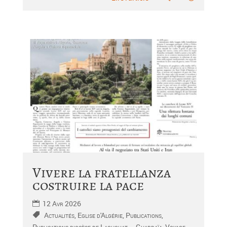
Vivere la fratellanza
costruire la pace
12 Avr 2026
Actualités
,
Eglise d'Algérie
,
Publications
,
Publications diocèse de Laghouat – Ghardaïa
,
Voyage