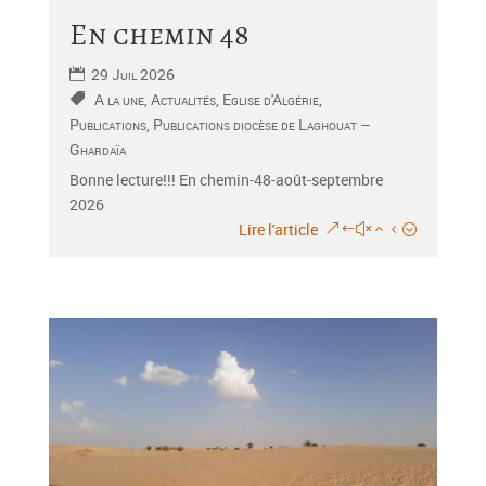
En chemin 48
29 Juil 2026
A la une
,
Actualités
,
Eglise d'Algérie
,
Publications
,
Publications diocèse de Laghouat –
Ghardaïa
Bonne lecture!!! En chemin-48-août-septembre
2026
Lire l'article