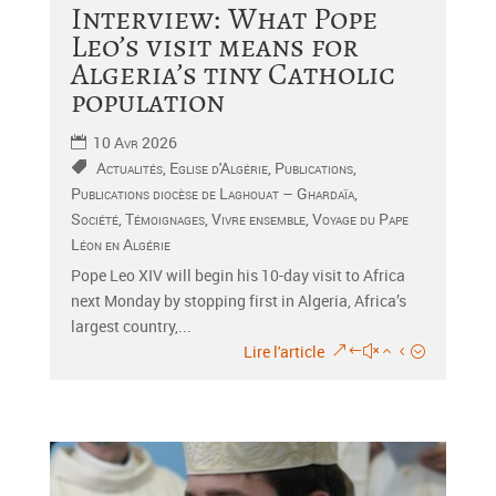
Interview: What Pope
Leo’s visit means for
Algeria’s tiny Catholic
population
10 Avr 2026
Actualités
,
Eglise d'Algérie
,
Publications
,
Publications diocèse de Laghouat – Ghardaïa
,
Société
,
Témoignages
,
Vivre ensemble
,
Voyage du Pape
Léon en Algérie
Pope Leo XIV will begin his 10-day visit to Africa
next Monday by stopping first in Algeria, Africa’s
largest country,...
Lire l'article