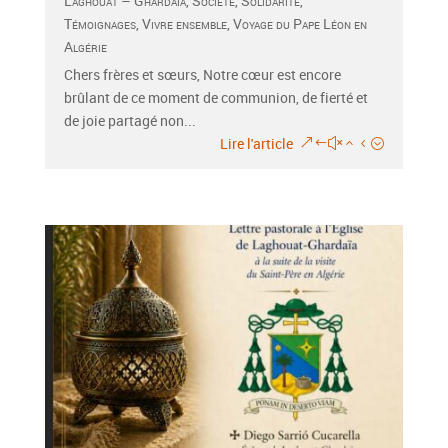
Laghouat – Ghardaïa
,
Société
,
Solidarité
,
Témoignages
,
Vivre ensemble
,
Voyage du Pape Léon en
Algérie
Chers frères et sœurs, Notre cœur est encore
brûlant de ce moment de communion, de fierté et
de joie partagé non...
Lire l'article