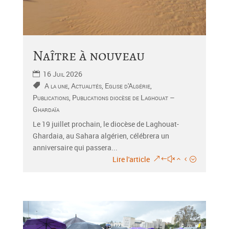
Naître à nouveau
16 Juil 2026
A la une
,
Actualités
,
Eglise d'Algérie
,
Publications
,
Publications diocèse de Laghouat –
Ghardaïa
Le 19 juillet prochain, le diocèse de Laghouat-
Ghardaia, au Sahara algérien, célébrera un
anniversaire qui passera...
Lire l'article