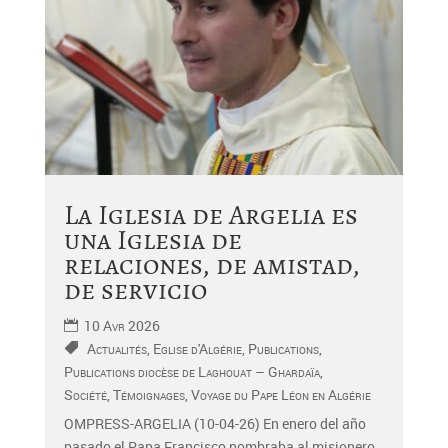
La Iglesia de Argelia es
una Iglesia de
relaciones, de amistad,
de servicio
10 Avr 2026
Actualités
,
Eglise d'Algérie
,
Publications
,
Publications diocèse de Laghouat – Ghardaïa
,
Société
,
Témoignages
,
Voyage du Pape Léon en Algérie
OMPRESS-ARGELIA (10-04-26) En enero del año
pasado el Papa Francisco nombraba al misionero