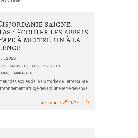
Cisjordanie saigne.
tas : écouter les appels
Pape à mettre fin à la
lence
Juil 2026
a une
,
Actualités
,
Eglise universelle
,
tions
,
Témoignages
cteur des écoles de la Custodie de Terre Sainte
profondément affligé devant une terre devenue
Lire l'article