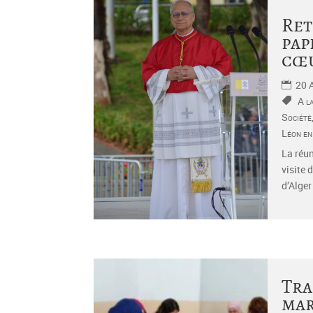
Ret
pap
cœu
20 
A l
Société
Léon en
La réun
visite 
d’Alger 
Tra
mar