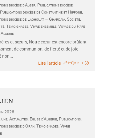
tions diocèse d'Alger
,
Publications diocèse
Publications diocèse de Constantine et Hippone
,
tions diocèse de Laghouat – Ghardaïa
,
Société
,
ité
,
Témoignages
,
Vivre ensemble
,
Voyage du Pape
 Algérie
rères et sœurs, Notre cœur est encore brûlant
oment de communion, de fierté et de joie
 non...
Lire l'article
Lien
uin 2026
a une
,
Actualités
,
Eglise d'Algérie
,
Publications
,
tions diocèse d'Oran
,
Témoignages
,
Vivre
e