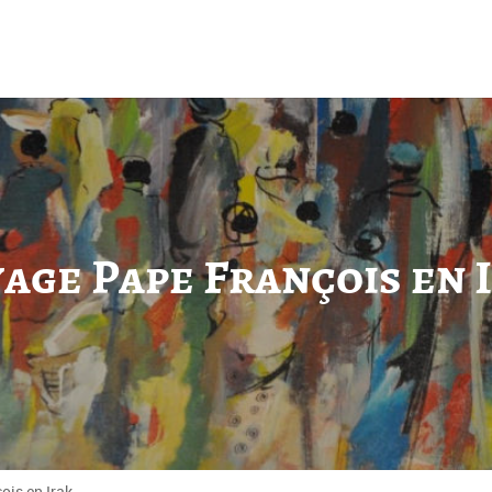
age Pape François en 
ois en Irak