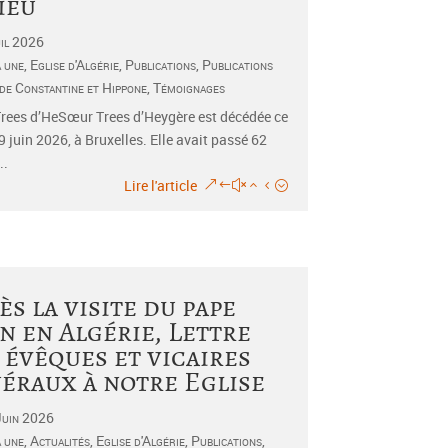
ieu
il 2026
a une
,
Eglise d'Algérie
,
Publications
,
Publications
 de Constantine et Hippone
,
Témoignages
rees d’HeSœur Trees d’Heygère est décédée ce
9 juin 2026, à Bruxelles. Elle avait passé 62
..
Lire l'article
ès la visite du pape
n en Algérie, Lettre
 évêques et vicaires
éraux à notre Eglise
Juin 2026
a une
,
Actualités
,
Eglise d'Algérie
,
Publications
,