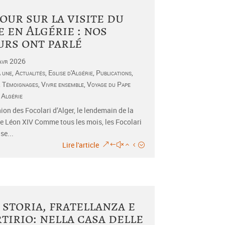
our sur la visite du
e en Algérie : nos
rs ont parlé
Avr 2026
a une
,
Actualités
,
Eglise d'Algérie
,
Publications
,
,
Témoignages
,
Vivre ensemble
,
Voyage du Pape
 Algérie
ion des Focolari d’Alger, le lendemain de la
de Léon XIV Comme tous les mois, les Focolari
se...
Lire l'article
 storia, fratellanza e
tirio: nella casa delle