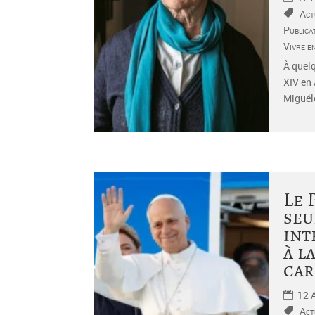
Act
Publica
Vivre e
À quelq
XIV en 
Miguéle
Le 
seu
int
à l
car
12 
Act