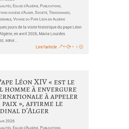
ualités
,
Eglise d'Algérie
,
Publications
,
tions diocèse d'Alger
,
Société
,
Témoignages
,
nsemble
,
Voyage du Pape Léon en Algérie
ues jours de la visite historique du pape Léon
Algérie, en avril 2026, Maria Lourdes
z, sœur...
Lire l'article
Pape Léon XIV « est le
l homme à envergure
ernationale à appeler
a paix », affirme le
dinal d’Alger
Avr 2026
ualités
,
Eglise d'Algérie
,
Publications
,