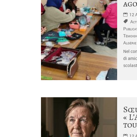
ago
12 
Act
Publica
Témoig
Algérie
Nel com
di amic
scolasti
Sœu
« L
tou
12 