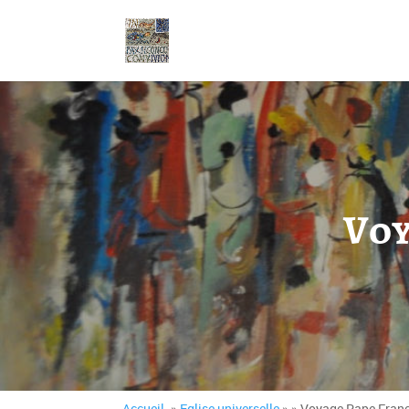
Voy
Accueil
. »
Eglise universelle
» » Voyage Pape Franç