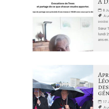
A D
8 Ju
A l
diocèse
Sœur T
lundi 2
ans en.
Apr
Léo
des
gén
17 
A l