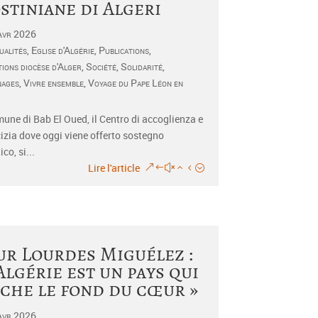
stiniane di Algeri
Avr 2026
ualités
,
Eglise d'Algérie
,
Publications
,
tions diocèse d'Alger
,
Société
,
Solidarité
,
nages
,
Vivre ensemble
,
Voyage du Pape Léon en
une di Bab El Oued, il Centro di accoglienza e
izia dove oggi viene offerto sostegno
co, si...
Lire l'article
r Lourdes Miguélez :
’Algérie est un pays qui
che le fond du cœur »
Avr 2026