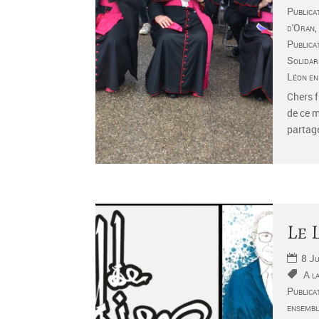
Publica
d'Oran
,
Publica
Solidar
Léon en
Chers f
de ce m
partagé
Le 
8 J
A l
Publica
ensembl