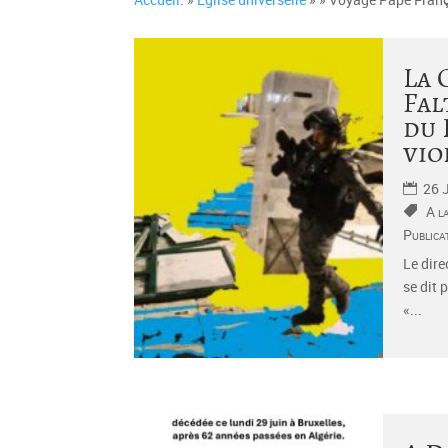
La 
Fal
du 
vio
26 
A l
Publica
Le dire
se dit 
«...