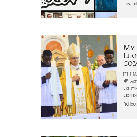
ilovepd
My 
Leo
co
1 M
Act
Constan
Léon en
Reflect