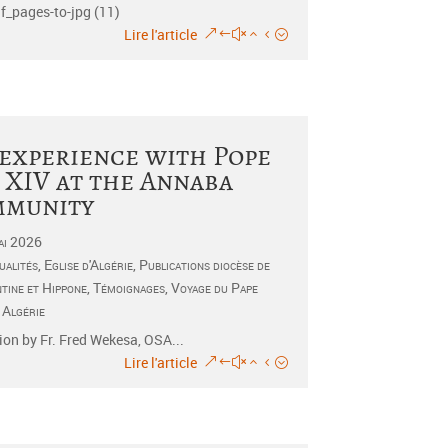
f_pages-to-jpg (11)
Lire l'article
experience with Pope
 XIV at the Annaba
mmunity
ai 2026
ualités
,
Eglise d'Algérie
,
Publications diocèse de
tine et Hippone
,
Témoignages
,
Voyage du Pape
 Algérie
ion by Fr. Fred Wekesa, OSA...
Lire l'article