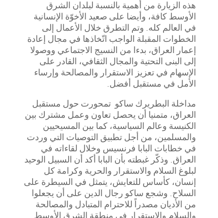
هذه الزيارة من أهمية بالنسبة لبلدان الشرق
الأوسط كافة، وأيضا على صعيد الأخوّة الإنسانية
في العالم كله. وتم التطرق خلال الأعمال إلى
الخطوات المقبلة الواجب اتّخاذها في مجال إعادة
إعمار العراق، بدءا من النسيج الاجتماعي ووصولا
إلى البنى التحتية والمجال الثقافي، القادر على
الإسهام في تعزيز الاستقرار والمصالحة وإرساء
الأمل في مستقبل أفضل.
مداخلة البطريرك ساكو تمحورت حول مستقبل
العراق، متمنيا أن يحصل تعاون وعمل مشترك بين
الكنيسة وعالم السياسية، كما بين المسيحيين
والمسلمين، من أجل تطبيق التوصيات التي وردت
في خطابات البابا فرنسيس وخلال لقاءاته في
العراق. وذكّر غبطته بأن البابا أكد أن السبيل الوحيد
لبلوغ السلام والاستقرار والحرية وكرامة كل
إنسان، كأساس للتعايش، يتمثل في السيطرة على
السلاح. وشجع ساكو رجال الدين على أن يجعلوا
من الأديان مصدراً للاحترام المتبادل والمصالحة
والسلام والاستقرار في منطقة الشرق الأوسط