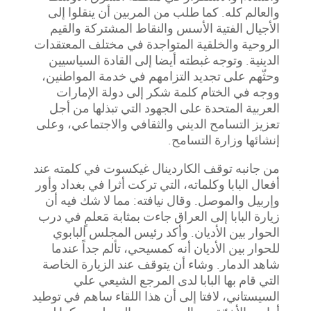
والعالم كله. كما طلب من المربين أن ينقلوا إلى
الأجيال الفتية الأسس والنقاط المشتركة والقيم
الروحية والخلقية المتواجدة في مختلف المعتقدات
الدينية. وتوجه غبطته أيضا إلى القادة السياسيين
وحثّهم على تجديد التزامهم في خدمة المواطنين،
ووجه في الختام كلمة شكر إلى دولة الإمارات
العربية المتحدة على الجهود التي تبذلها من أجل
تعزيز التسامح الديني والثقافي والاجتماعي، وعلى
إنشائها وزارة التسامح.
من جانبه توقف الكاردينال غيكسوت في كلمته عند
أفعال البابا وكلماته، التي تركت أثرا في بغداد وأور
وإربيل والموصل. وقال نيافته: مما لا شك فيه أن
زيارة البابا إلى العراق جاءت بمثابة مَعلمٍ في درب
الحوار بين الأديان. وأكد رئيس المجلس البابوي
للحوار بين الأديان أنه كمسيحي، تألم جداً عندما
شاهد الدمار. وشاء أن يتوقف عند الزيارة الخاصة
التي قام بها البابا لدى المرجع الشيعي علي
السيستاني، لافتا إلى أن هذا اللقاء ساهم في توطيد