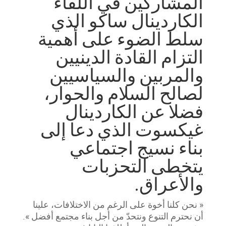
المشاركين في اللقاء
الكاردينال ساكو الذي
سلط الضوء على أهمية
التزام القادة الدينيين
والمربين والسياسيين
لصالح السلام والحوار،
فضلا عن الكاردينال
غيكسوت الذي دعا إلى
بناء نسيج اجتماعي
يتخطى التحزبات
والأعراق.
« نحن كلنا أخوة على الرغم من الاختلافات، علينا
أن نحترم التنوع ونتحدّ من أجل بناء مجتمع أفضل ».