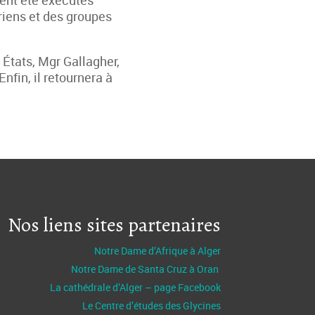
ient été exécutés
riens et des groupes
 États, Mgr Gallagher,
Enfin, il retournera à
Nos liens sites partenaires
Notre Dame d’Afrique à Alger
Notre Dame de Santa Cruz à Oran
La cathédrale d’Alger – page Facebook
Le Centre d’études des Glycines