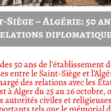
t-Siège – Algérie: 50 an
elations diplomatiqu
 des 50 ans de l’établissement d
s entre le Saint-Siège et l’Algér
hargé des relations avec les Ét
st à Alger du 25 au 26 octobre, o
 autorités civiles et religieuses
mportants tels que le mémorial 