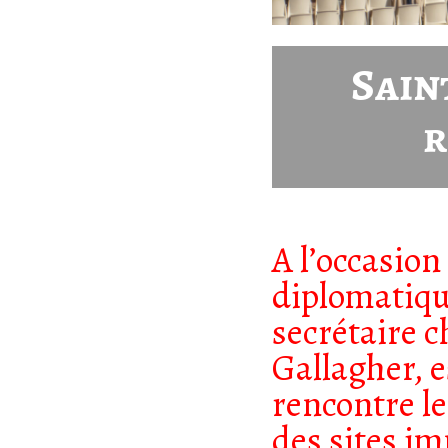
Sain
r
A l’occasion
diplomatique
secrétaire c
Gallagher, e
rencontre les
des sites i