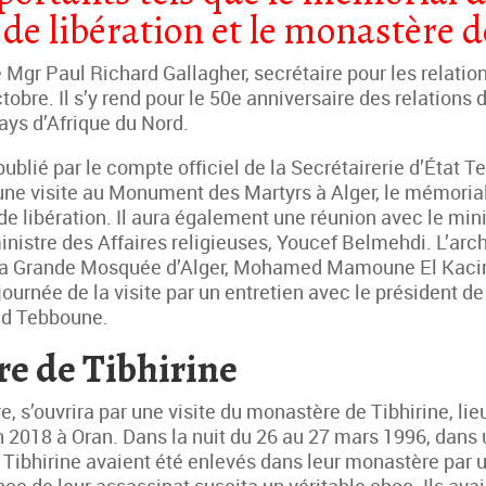
 de libération et le monastère d
e Mgr Paul Richard Gallagher, secrétaire pour les relation
obre. Il s’y rend pour le 50e anniversaire des relations
ays d’Afrique du Nord.
blié par le compte officiel de la Secrétairerie d’État T
une visite au Monument des Martyrs à Alger, le mémoria
de libération. Il aura également une réunion avec le minis
inistre des Affaires religieuses, Youcef Belmehdi. L’ar
e la Grande Mosquée d’Alger, Mohamed Mamoune El Kacimi
journée de la visite par un entretien avec le président d
id Tebboune.
e de Tibhirine
, s’ouvrira par une visite du monastère de Tibhirine, li
en 2018 à Oran. Dans la nuit du 26 au 27 mars 1996, dans
e Tibhirine avaient été enlevés dans leur monastère pa