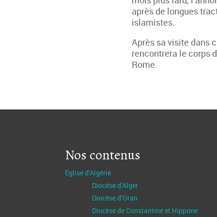
mois plus tard, l’anno
après de longues trac
islamistes.
Après sa visite dans c
rencontrera le corps di
Rome.
Nos contenus
Église d’Algérie
Diocèse d’Alger
Diocèse d’Oran
Diocèse de Constantine et Hippone