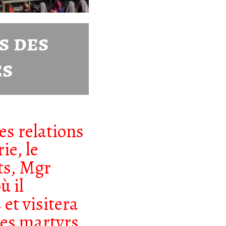
s des
es
es relations
ie, le
ats, Mgr
ù il
 et visitera
des martyrs