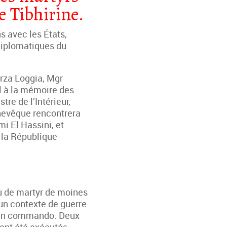
e Tibhirine.
s avec les États,
 diplomatiques du
erza Loggia, Mgr
l à la mémoire des
tre de l’Intérieur,
chevêque rencontrera
 El Hassini, et
e la République
eu de martyr de moines
 un contexte de guerre
r un commando. Deux