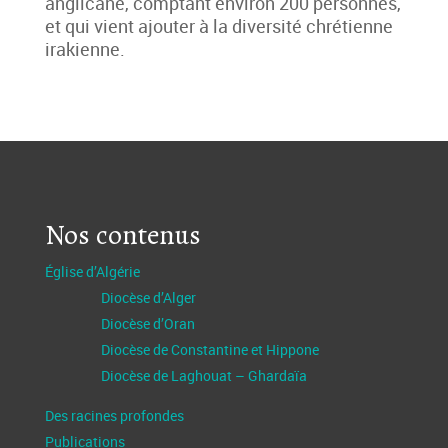
anglicane, comptant environ 200 personnes,
et qui vient ajouter à la diversité chrétienne
irakienne.
Nos contenus
Église d’Algérie
Diocèse d’Alger
Diocèse d’Oran
Diocèse de Constantine et Hippone
Diocèse de Laghouat – Ghardaïa
Des racines profondes
Publications