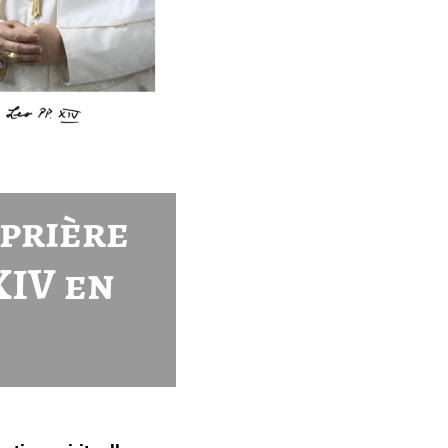
 prière
XIV en