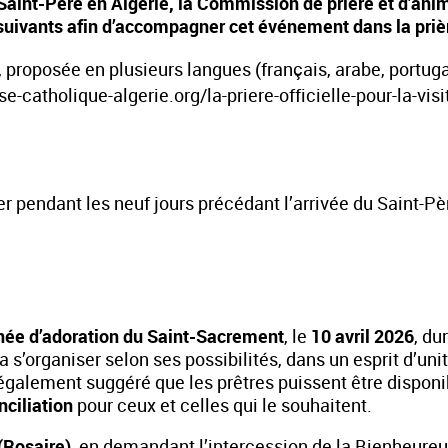
 Saint-Père en Algérie, la Commission de prière et d’anim
suivants afin d’accompagner cet événement dans la prièr
, proposée en plusieurs langues (français, arabe, portug
se-catholique-algerie.org/la-priere-officielle-pour-la-vis
ier pendant les neuf jours précédant l’arrivée du Saint-P
née d’adoration du Saint-Sacrement
, le
10 avril 2026
, du
 s’organiser selon ses possibilités, dans un esprit d’un
 également suggéré que les prêtres puissent être disponi
ciliation
pour ceux et celles qui le souhaitent.
(Rosaire)
, en demandant l’intercession de la Bienheureu