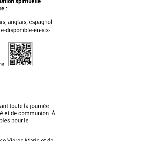
ation spirituelle
e :
ais, anglais, espagnol
ite-disponible-en-six-
ère.
rant toute la journée.
ité et de communion. À
bles pour le
se Vierge Marie et de