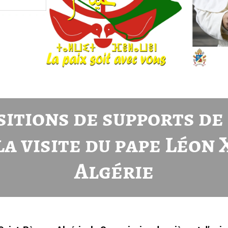
itions de supports de
la visite du pape Léon 
Algérie