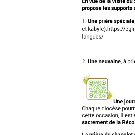
En vue de la visite du
propose les supports 
Une prière spéciale
et kabyle).
https://egli
langues/
Une neuvaine
, à pr
Une jour
Chaque diocèse pourra
cette occasion, il est
sacrement de la Récon
La prière du chapelet 