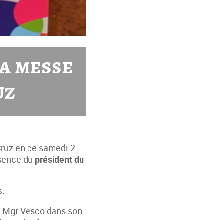
a messe
uz
 Cruz en ce samedi 2
ésence du
président du
s.
né Mgr Vesco dans son