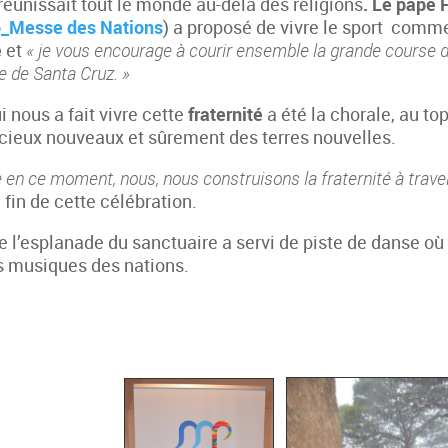
réunissait tout le monde au-delà des religions
. Le pape 
o_Messe des Nations
) a proposé de vivre le sport comm
é
et
« je vous encourage à courir ensemble la grande course de
 de Santa Cruz. »
i nous a fait vivre cette
fraternité
a été la chorale, au to
 cieux nouveaux et sûrement des terres nouvelles.
re en ce moment, nous,
nous
construisons la fraternité à traver
fin de cette célébration.
e l’esplanade du sanctuaire a servi de piste de danse où
es musiques des nations.