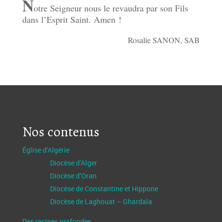
N
otre Seigneur nous le revaudra par son Fils
dans l’Esprit Saint. Amen !
Rosalie SANON, SAB
Nos contenus
Église d’Algérie
Diocèse d’Alger
Diocèse d’Oran
Diocèse de Constantine et Hippone
Diocèse de Laghouat – Ghardaïa
Des racines profondes