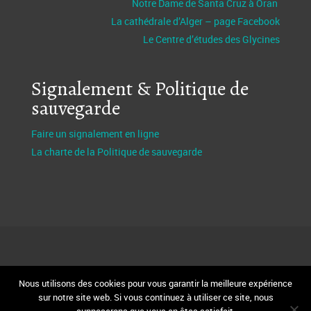
Notre Dame de Santa Cruz à Oran
La cathédrale d’Alger – page Facebook
Le Centre d’études des Glycines
Signalement & Politique de
sauvegarde
Faire un signalement en ligne
La charte de la Politique de sauvegarde
Nous utilisons des cookies pour vous garantir la meilleure expérience
Design et réalisation Fabio Bertagnin
FBServices.fr
sur notre site web. Si vous continuez à utiliser ce site, nous
Webmaster
MoïseKouman