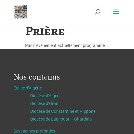
Prière
Pas d'événement actuellement programmé.
Nos contenus
Église d’Algérie
Diocèse d’Alger
Diocèse d’Oran
Diocèse de Constantine et Hippone
Diocèse de Laghouat – Ghardaïa
Des racines profondes