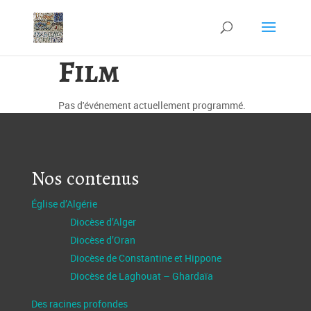
Film
Pas d'événement actuellement programmé.
Nos contenus
Église d’Algérie
Diocèse d’Alger
Diocèse d’Oran
Diocèse de Constantine et Hippone
Diocèse de Laghouat – Ghardaïa
Des racines profondes