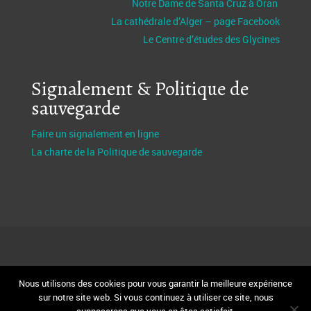
Notre Dame de Santa Cruz à Oran
La cathédrale d’Alger – page Facebook
Le Centre d’études des Glycines
Signalement & Politique de
sauvegarde
Faire un signalement en ligne
La charte de la Politique de sauvegarde
Nous utilisons des cookies pour vous garantir la meilleure expérience
Design et réalisation Fabio Bertagnin
FBServices.fr
sur notre site web. Si vous continuez à utiliser ce site, nous
Webmaster
MoïseKouman