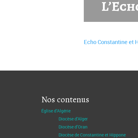
L’Ech
Echo Constantine et H
Nos contenus
Église d’Algérie
Diocèse d’Alger
Diocèse d’Oran
Diocèse de Constantine et Hippone