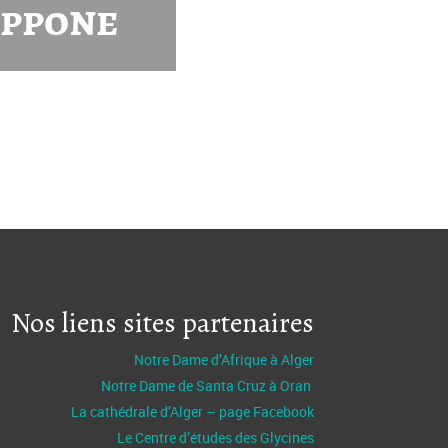
ippone
Nos liens sites partenaires
Notre Dame d’Afrique à Alger
Notre Dame de Santa Cruz à Oran
La cathédrale d’Alger – page Facebook
Le Centre d’études des Glycines