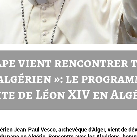
ape vient rencontrer 
algérien »: le program
ite de Léon XIV en Alg
gérien Jean-Paul Vesco, archevêque d’Alger, vient de dév
du pape en Algérie. Rencontre avec les Algériens, ho