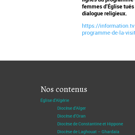
femmes d’Église tués d
dialogue religieux.
https://information.t
programme-de-la-visit
Nos contenus
Église d’Algérie
Diocèse d’Alger
Diocèse d’Oran
Diocèse de Constantine et Hippone
Diocèse de Laghouat – Ghardaïa