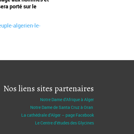
era porté sur le
uple-algerien-le-
Nos liens sites partenaires
Notre Dame d’Afrique à Alger
Notre Dame de Santa Cruz à Oran
La cathédrale d’Alger – page Facebook
Le Centre d’études des Glycines