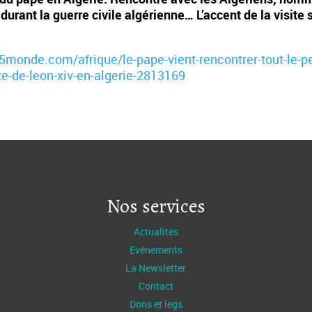
urant la guerre civile algérienne… L’accent de la visite s
v5monde.com/afrique/le-pape-vient-rencontrer-tout-le-pe
e-de-leon-xiv-en-algerie-2813169
Nos services
Actualités
Evénements
La Newsletter
Contact
Dons et legs