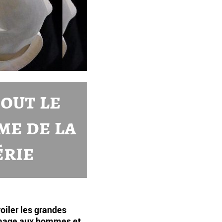
tout le
me de la
érie
oiler les grandes
mmage aux hommes et