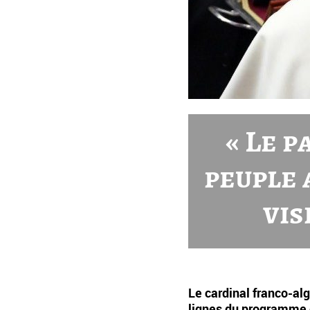
« Le p
peuple 
vis
Le cardinal franco-al
lignes du programme 