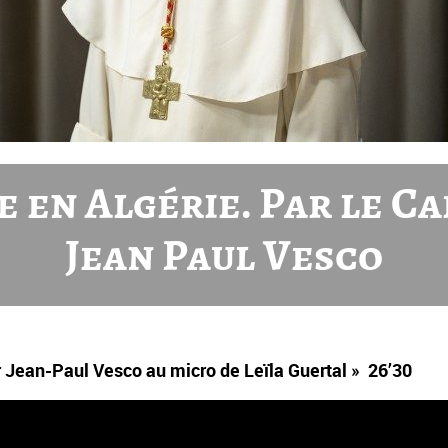
e en Algérie. Par le C
Jean Paul Vesco
r Jean-Paul Vesco au micro de Leïla Guertal » 26’30