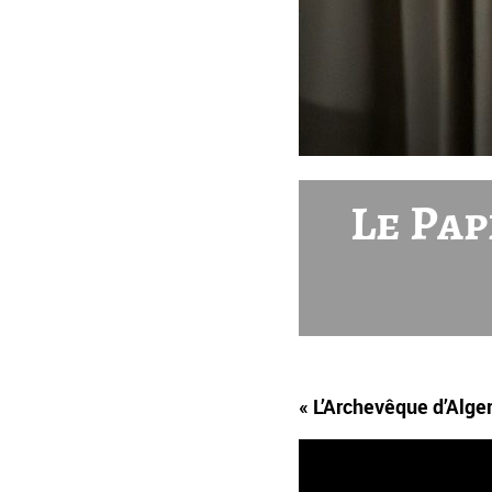
Le Pap
« L’Archevêque d’Alge