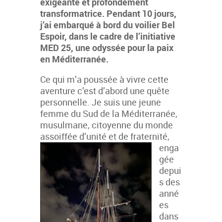
exigeante et profondément
transformatrice. Pendant 10 jours,
j’ai embarqué à bord du voilier Bel
Espoir, dans le cadre de l’initiative
MED 25, une odyssée pour la paix
en Méditerranée.
Ce qui m’a poussée à vivre cette
aventure c’est d’abord une quête
personnelle. Je suis une jeune
femme du Sud de la Méditerranée,
musulmane, citoyenne du monde
assoiffée d’unité et de fraternit
é,
enga
gée
depui
s des
anné
es
dans