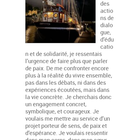
des
actio
ns de
dialo
gue,
d’édu
catio
n et de solidarité, je ressentais
l’urgence de faire plus que parler
de paix. De me confronter encore
plus à la réalité du vivre ensemble,
pas dans les débats, ni dans des
expériences écoutées, mais dans
la vie concrète. Je cherchais donc
un engagement concret,
symbolique, et courageux. Je
voulais me mettre au service d’un
projet porteur de sens, de paix et
d’espérance. Je voulais ressentir
dans mon corps, dans mon cœur,