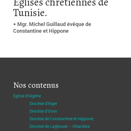
Églises chrétiennes de
Tunisie.
+ Mgr. Michel Guillaud évêque de
Constantine et Hippone
Nos contenus
Église d’Algérie
Diocèse d’Alger
Diocèse d’Oran
Diocèse de Constantine et Hippone
Diocèse de Laghouat – Ghardaïa