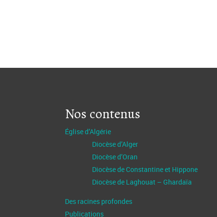
Nos contenus
Église d’Algérie
Diocèse d’Alger
Diocèse d’Oran
Diocèse de Constantine et Hippone
Diocèse de Laghouat – Ghardaïa
Des racines profondes
Publications