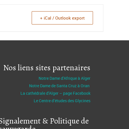
+ iCal / Outlook export
Nos liens sites partenaires
Notre Dame d’Afrique à Alger
Notre Dame de Santa Cruz à Oran
La cathédrale d’Alger – page Facebook
Le Centre d’études des Glycines
Signalement & Politique de