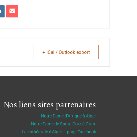
+ iCal / Outlook export
Nos liens sites partenaires
Notre Dame d’Afrique à Alger
Notre Dame de Santa Cruz à Oran
La cathédrale d’Alger – page Facebook