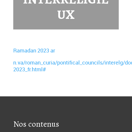
UX
Ramadan 2023 ar
n.va/roman_curia/pontifical_councils/interelg/
2023_fr.html#
Nos contenus