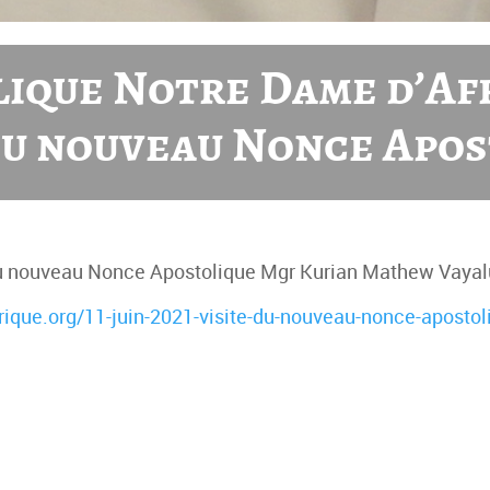
lique Notre Dame d’Af
du nouveau Nonce Apo
 du nouveau Nonce Apostolique Mgr Kurian Mathew Vayal
rique.org/11-juin-2021-visite-du-nouveau-nonce-apostol