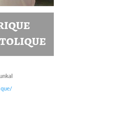
rique
stolique
unkal
ique/