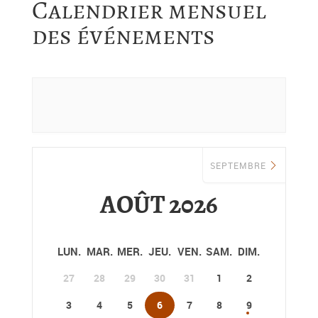
Calendrier mensuel
des événements
SEPTEMBRE
AOÛT 2026
LUN.
MAR.
MER.
JEU.
VEN.
SAM.
DIM.
27
28
29
30
31
1
2
3
4
5
6
7
8
9