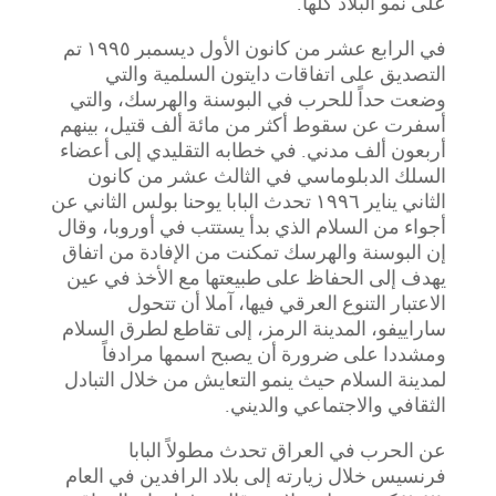
على نمو البلاد كلها
.
في الرابع عشر من كانون الأول ديسمبر ١٩٩٥ تم
التصديق على اتفاقات دايتون السلمية والتي
وضعت حداً للحرب في البوسنة والهرسك، والتي
أسفرت عن سقوط أكثر من مائة ألف قتيل، بينهم
أربعون ألف مدني. في خطابه التقليدي إلى أعضاء
السلك الدبلوماسي في الثالث عشر من كانون
الثاني يناير ١٩٩٦ تحدث البابا يوحنا بولس الثاني عن
أجواء من السلام الذي بدأ يستتب في أوروبا، وقال
إن البوسنة والهرسك تمكنت من الإفادة من اتفاق
يهدف إلى الحفاظ على طبيعتها مع الأخذ في عين
الاعتبار التنوع العرقي فيها، آملا أن تتحول
ساراييفو، المدينة الرمز، إلى تقاطع لطرق السلام
ومشددا على ضرورة أن يصبح اسمها مرادفاً
لمدينة السلام حيث ينمو التعايش من خلال التبادل
الثقافي والاجتماعي والديني
.
عن الحرب في العراق تحدث مطولاً البابا
فرنسيس خلال زيارته إلى بلاد الرافدين في العام