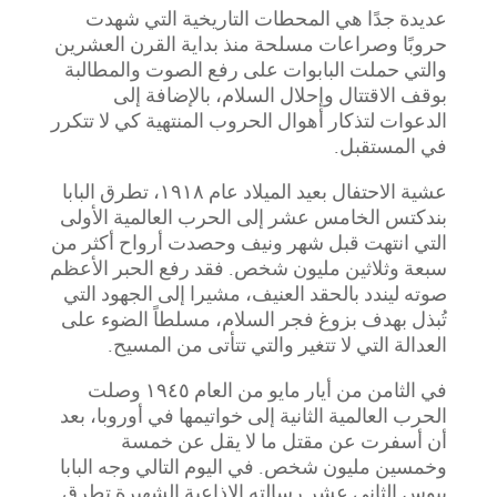
عديدة جدًا هي المحطات التاريخية التي شهدت
حروبًا وصراعات مسلحة منذ بداية القرن العشرين
والتي حملت البابوات على رفع الصوت والمطالبة
بوقف الاقتتال وإحلال السلام، بالإضافة إلى
الدعوات لتذكار أهوال الحروب المنتهية كي لا تتكرر
في المستقبل
.
عشية الاحتفال بعيد الميلاد عام ١٩١٨، تطرق البابا
بندكتس الخامس عشر إلى الحرب العالمية الأولى
التي انتهت قبل شهر ونيف وحصدت أرواح أكثر من
سبعة وثلاثين مليون شخص. فقد رفع الحبر الأعظم
صوته ليندد بالحقد العنيف، مشيرا إلى الجهود التي
تُبذل بهدف بزوغ فجر السلام، مسلطاً الضوء على
العدالة التي لا تتغير والتي تتأتى من المسيح
.
في الثامن من أيار مايو من العام ١٩٤٥ وصلت
الحرب العالمية الثانية إلى خواتيمها في أوروبا، بعد
أن أسفرت عن مقتل ما لا يقل عن خمسة
وخمسين مليون شخص. في اليوم التالي وجه البابا
بيوس الثاني عشر رسالته الإذاعية الشهيرة تطرق