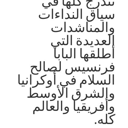
تندرج كلها في
سياق النداءات
والمناشدات
العديدة التي
أطلقها البابا
فرنسيس لصالح
السلام في أوكرانيا
والشرق الأوسط
وأفريقيا والعالم
كله.