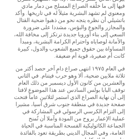
فيها إلى ما خلّفه الصراع المسلح من دمار مادي
ومعنوي لم تشهد البشرية مثيلاً له في تاريخها. وأكد
باتشيلي أن نظره يتجه نحو من ذهبوا ضحية القتال
والمجازر والجوع والبؤس، مشددا على ضرورة
السعي إلى بناء أوروبا جديدة ترتكز إلى مخافة الله،
والأمانة لوصاياه واحترام الكرامة البشرية، ومبدأ
المساواة بين حقوق جميع الشعوب والدول، كبيرة
كانت أم صغيرة، قوية أم ضعيفة
.
في العام ١٩٧٥ انتهى صراع دامٍ آخر حصد أكثر من
ثلاثة ملايين ضحية، ألا وهو حرب فيتنام. في الثاني
والعشرين من كانون الأول ديسمبر من ذلك العام
توقف البابا بولس السادس عند هذا الموضوع لافتا
إلى أن نهاية الصراع الذي استمر لثلاثين عاماً فتحت
صفحة جديدة في منطقة جنوب شرق آسيا، مشيرا
إلى التزام الكرسي الرسولي في المشاركة في
عملية الإعمار بروح من المودة وآملا أن تُمنح
الجماعة الكاثوليكية الفسحة المناسبة في الحياة
العامة، وفي المجال الديني بطريقة تعود بالفائدة