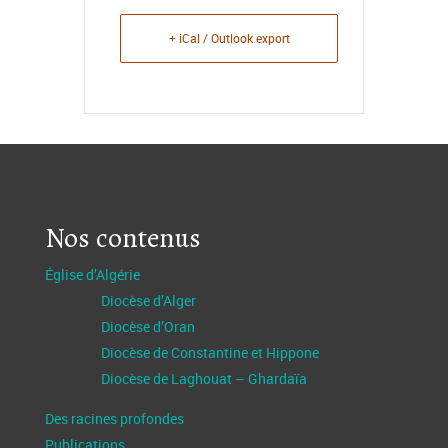
+ iCal / Outlook export
Nos contenus
Église d’Algérie
Diocèse d’Alger
Diocèse d’Oran
Diocèse de Constantine et Hippone
Diocèse de Laghouat – Ghardaïa
Des racines profondes
Publications